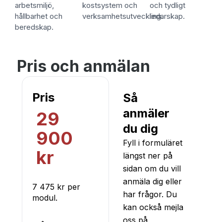
arbetsmiljö,
kostsystem och
och tydligt
hållbarhet och
verksamhetsutveckling.
ledarskap.
beredskap.
Pris och anmälan
Pris
Så
anmäler
29
du dig
900
Fyll i formuläret
kr
längst ner på
sidan om du vill
anmäla dig eller
7 475 kr per
har frågor. Du
modul.
kan också mejla
oss på