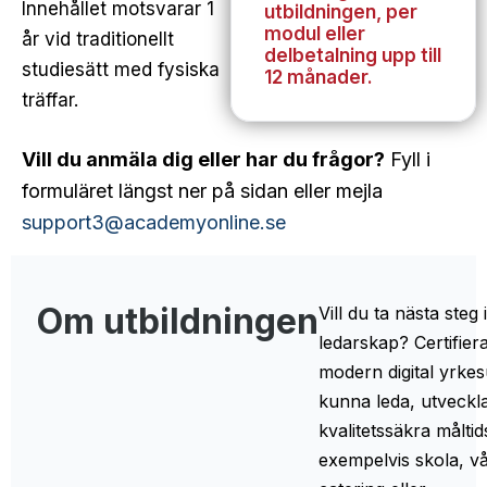
Innehållet motsvarar 1
utbildningen, per
modul eller
år vid traditionellt
delbetalning upp till
studiesätt med fysiska
12 månader.
träffar.
Vill du anmäla dig eller har du frågor?
Fyll i
formuläret längst ner på sidan eller mejla
support3@academyonline.se
Om utbildningen
Vill du ta nästa steg
ledarskap? Certifier
modern digital yrkesu
kunna leda, utveckl
kvalitetssäkra målt
exempelvis skola, vå