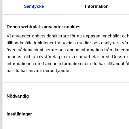
Samtycke
Information
Denna webbplats använder cookies
Anmäl dig eller ställ en
Vi använder enhetsidentifierare för att anpassa innehållet oc
tillhandahålla funktioner för sociala medier och analysera vår 
fråga
även sådana identifierare och annan information från din enhe
annons- och analysföretag som vi samarbetar med. Dessa ka
Fyll i formuläret nedan om du vill anmäla dig
informationen med annan information som du har tillhandahåll
eller få mer information. Ange gärna
när du har använt deras tjänster.
utbildningens namn och önskad
betalningsform i meddelandet.
Samtyckesval
Nödvändig
Namn
Inställningar
E-post