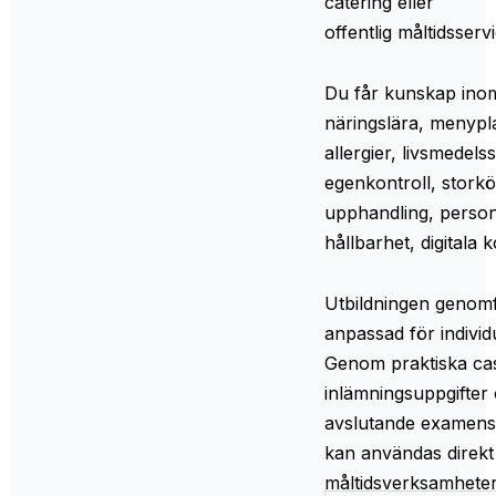
catering eller
offentlig måltidsservi
Du får kunskap inom
näringslära, menypla
allergier, livsmedel
egenkontroll, storkö
upphandling, persona
hållbarhet, digitala
Utbildningen genomf
anpassad för individu
Genom praktiska cas
inlämningsuppgifter 
avslutande examensp
kan användas direkt 
måltidsverksamheter