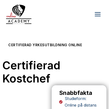
Skip
Main
to
Men
content
CERTIFIERAD YRKESUTBILDNING ONLINE
Certifierad
Kostchef
Snabbfakta
Studieform:
Online på distans