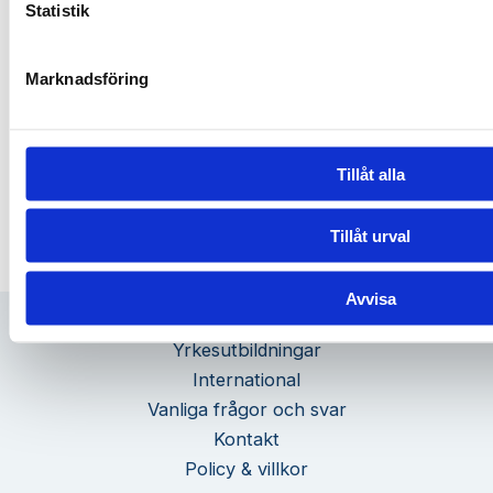
Statistik
Meddelande
Marknadsföring
Tillåt alla
Skicka anmälan
Studera var du vill, när du vill och hur du vill -
Tillåt urval
Education Made Easy!
Avvisa
Yrkesutbildningar
International
Vanliga frågor och svar
Kontakt
Policy & villkor