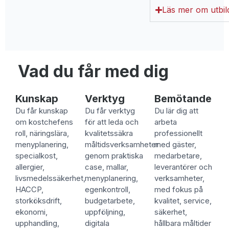
Läs mer om utbil
Vad du får med dig
Kunskap
Verktyg
Bemötande
Du får kunskap
Du får verktyg
Du lär dig att
om kostchefens
för att leda och
arbeta
roll, näringslära,
kvalitetssäkra
professionellt
menyplanering,
måltidsverksamheter
med gäster,
specialkost,
genom praktiska
medarbetare,
allergier,
case, mallar,
leverantörer och
livsmedelssäkerhet,
menyplanering,
verksamheter,
HACCP,
egenkontroll,
med fokus på
storköksdrift,
budgetarbete,
kvalitet, service,
ekonomi,
uppföljning,
säkerhet,
upphandling,
digitala
hållbara måltider