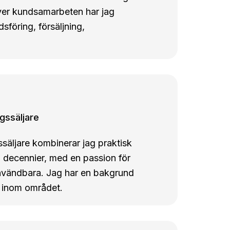
töver kundsamarbeten har jag
föring, försäljning,
gssäljare
äljare kombinerar jag praktisk
å decennier, med en passion för
användbara. Jag har en bakgrund
t inom området.