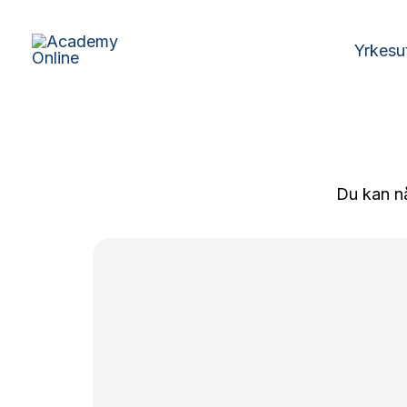
Skip
to
Yrkesu
content
Du kan nå