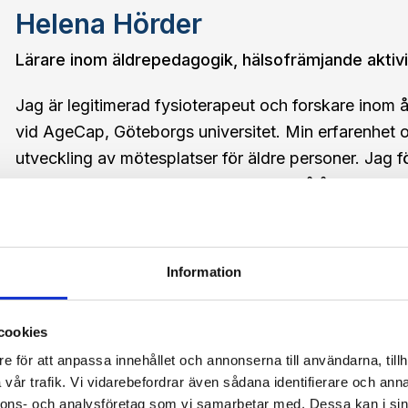
Helena Hörder
Lärare inom äldrepedagogik, hälsofrämjande aktiv
Jag är legitimerad fysioterapeut och forskare inom 
vid AgeCap, Göteborgs universitet. Min erfarenhet o
utveckling av mötesplatser för äldre personer. Jag 
och psykisk hälsa med särskilt fokus på åldrandet. 
vetenskaplig förankring med praktiska verktyg som
framtida yrkesutövare.
Information
Pernilla Hult Jonsson
cookies
e för att anpassa innehållet och annonserna till användarna, tillh
Lärare inom frilansande
vår trafik. Vi vidarebefordrar även sådana identifierare och anna
nnons- och analysföretag som vi samarbetar med. Dessa kan i sin