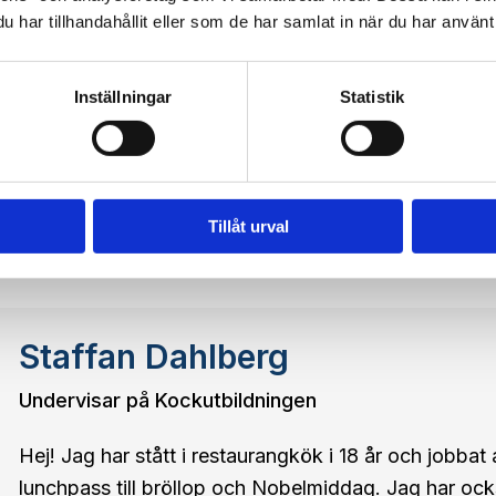
Pernilla är frilansande korrekturläsare, korrekturlyss
har tillhandahållit eller som de har samlat in när du har använt 
transkriberare, språkgranskare och översättare seda
vecka frilansuppdrag till återkommande kunder, och 
Inställningar
Statistik
med såväl småföretag som produktionsbolag med v
samarbetspartners. Studiebakgrund: kandidatexamen i
korrekturläsning och diplom från Magazine Writer’s
frilanssteg – idédesign/UX,marknadsföring/kommun
Tillåt urval
prissättning/faktureringsadministration. Tidigare un
Staffan Dahlberg
Undervisar på Kockutbildningen
Hej! Jag har stått i restaurangkök i 18 år och jobbat 
lunchpass till bröllop och Nobelmiddag. Jag har ocks