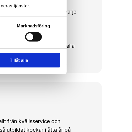
nare, undertextare,
deras tjänster.
n många år. Hon levererar varje
har erfarenhet av att jobba
Marknadsföring
ärldsledande
 svenska, certifiering i
 Academy, med kunskaper i alla
ikation och
Tillåt alla
dervisande grundskolelärare.
allt från kvällsservice och
å utbildat kockar i åtta år på