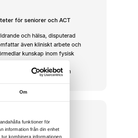
iteter för seniorer och ACT
åldrande och hälsa, disputerad
mfattar även kliniskt arbete och
förmedlar kunskap inom fysisk
Min undervisning förenar
 stärker både nuvarande och
Om
andahålla funktioner för
n information från din enhet
 tur kombinera informationen